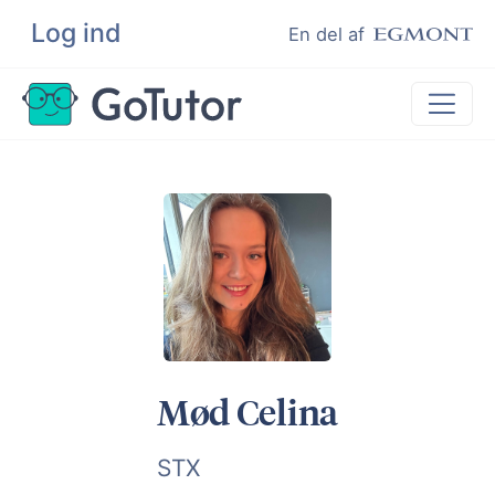
Log ind
Søg
En del af
Lektiehjælp
Eksamenshjælp
Hjælp til ordblinde
Kundeudtalelser
Undervisere
Mød Celina
STX