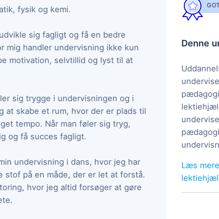
GOT
tik, fysik og kemi.
dvikle sig fagligt og få en bedre
Denne un
or mig handler undervisning ikke kun
otivation, selvtillid og lyst til at
Uddannels
undervise
pædagogi
ler sig trygge i undervisningen og i
lektiehjæl
g at skabe et rum, hvor der er plads til
undervise
t eget tempo. Når man føler sig tryg,
pædagogis
ig og få succes fagligt.
undervisn
in undervisning i dans, hvor jeg har
Læs mere
 stof på en måde, der er let at forstå.
lektiehjæ
oring, hvor jeg altid forsøger at gøre
ete.