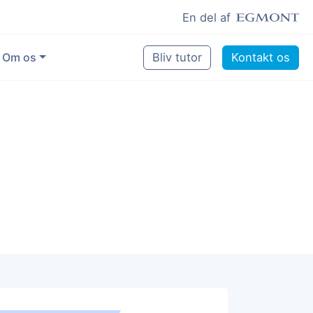
En del af
Om os
Bliv tutor
Kontakt os
Vores eksperter
Sikring af kvalitet
Pædagogisk grundlag
Skoler og kommuner
Job som lektiehjælper
Job som erfaren underviser