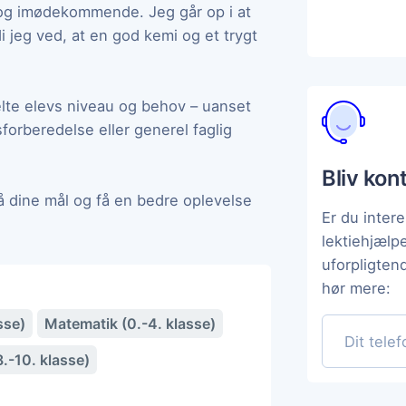
og imødekommende. Jeg går op i at
di jeg ved, at en god kemi og et trygt
elte elevs niveau og behov – uanset
orberedelse eller generel faglig
Bliv kon
å dine mål og få en bedre oplevelse
Er du intere
lektiehjælp
uforpligten
hør mere:
sse)
Matematik (0.-4. klasse)
.-10. klasse)