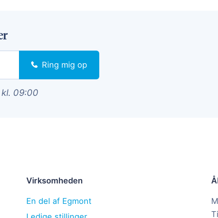
er
Ring mig op
 kl. 09:00
Virksomheden
Å
En del af Egmont
M
T
Ledige stillinger