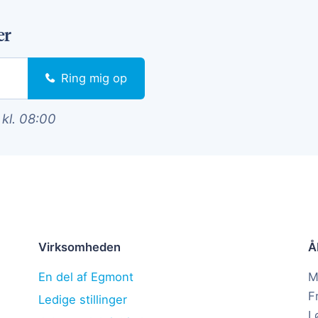
er
Ring mig op
 kl. 08:00
Virksomheden
Å
En del af Egmont
M
F
Ledige stillinger
L