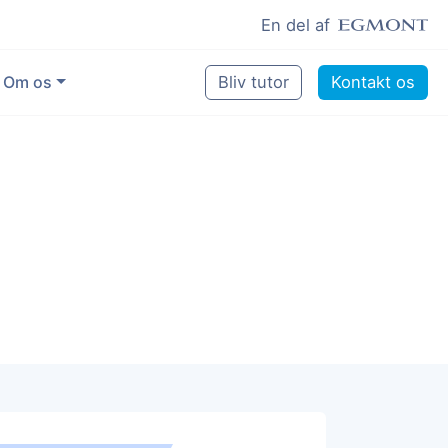
En del af
Om os
Bliv tutor
Kontakt os
Vores eksperter
Sikring af kvalitet
Pædagogisk grundlag
Skoler og kommuner
Job som lektiehjælper
Job som erfaren underviser