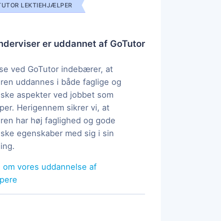
UTOR LEKTIEHJÆLPER
derviser er uddannet af GoTutor
e ved GoTutor indebærer, at
ren uddannes i både faglige og
ske aspekter ved jobbet som
per. Herigennem sikrer vi, at
ren har høj faglighed og gode
ke egenskaber med sig i sin
ing.
 om vores uddannelse af
lpere