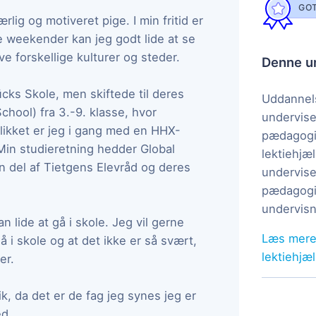
GOT
lig og motiveret pige. I min fritid er
 weekender kan jeg godt lide at se
ve forskellige kulturer og steder.
Denne un
ücks Skole, men skiftede til deres
Uddannels
chool) fra 3.-9. klasse, hvor
undervise
blikket er jeg i gang med en HHX-
pædagogi
in studieretning hedder Global
lektiehjæl
n del af Tietgens Elevråd og deres
undervise
pædagogis
undervisn
an lide at gå i skole. Jeg vil gerne
Læs mere
 i skole og at det ikke er så svært,
lektiehjæ
er.
, da det er de fag jeg synes jeg er
ed.