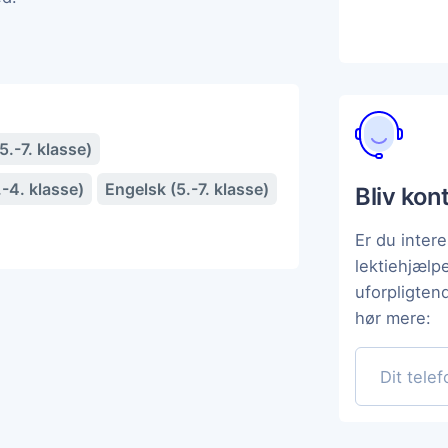
.-7. klasse)
-4. klasse)
Engelsk (5.-7. klasse)
Bliv kon
Er du intere
lektiehjælp
uforpligten
hør mere: