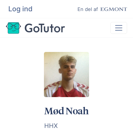
Log ind
Søg
En del af
Lektiehjælp
Eksamenshjælp
Hjælp til ordblinde
Kundeudtalelser
Undervisere
Mød Noah
HHX