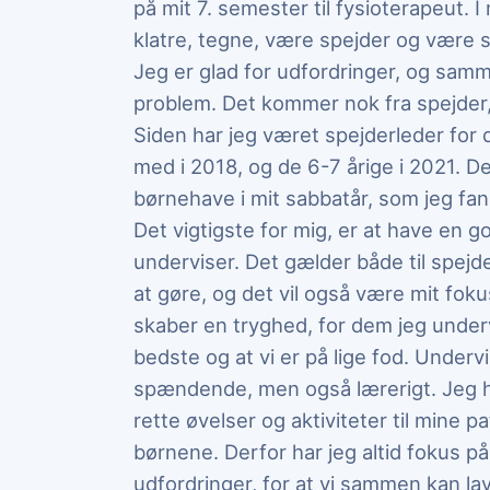
på mit 7. semester til fysioterapeut. I m
klatre, tegne, være spejder og være
Jeg er glad for udfordringer, og samm
problem. Det kommer nok fra spejder,
Siden har jeg været spejderleder for 
med i 2018, og de 6-7 årige i 2021. De
børnehave i mit sabbatår, som jeg fand
Det vigtigste for mig, er at have en 
underviser. Det gælder både til spejd
at gøre, og det vil også være mit foku
skaber en tryghed, for dem jeg undervi
bedste og at vi er på lige fod. Underv
spændende, men også lærerigt. Jeg h
rette øvelser og aktiviteter til mine p
børnene. Derfor har jeg altid fokus p
udfordringer, for at vi sammen kan l