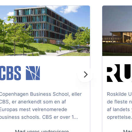
Copenhagen Business School, eller
Roskilde U
CBS, er anerkendt som en af
de fleste 
Europas mest velrenomerede
af landets
business schools. CBS er over 1...
oprettelse.
Mød vores undervisere
Mød