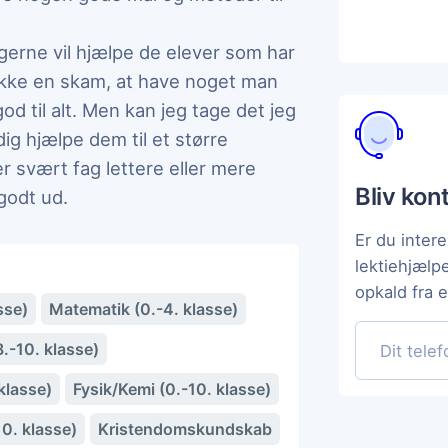
g gerne vil hjælpe de elever som har
 ikke en skam, at have noget man
od til alt. Men kan jeg tage det jeg
dig hjælpe dem til et større
r svært fag lettere eller mere
Bliv kon
godt ud.
Er du intere
lektiehjælp
opkald fra 
sse)
Matematik (0.-4. klasse)
.-10. klasse)
klasse)
Fysik/Kemi (0.-10. klasse)
10. klasse)
Kristendomskundskab