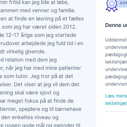
in fritid kan jeg lide at løbe,
GOT
 sammen med venner og familie.
en at finde en løsning på et fælles
Denne un
 som jeg har været siden 2012.
de 12-17 årige som jeg startede
Uddannels
rudover arbejdede jeg fuld tid i en
undervise
t virkelig givende.
pædagogi
god relation med dem jeg
lektiehjæl
er, når jeg har med mine patienter
undervise
s som tutor. Jeg tror på at det
pædagogis
ser. Det viser at jeg vil dem det
undervisn
isning skal være sjovt og
Læs mere
ar meget fokus på at finde de
lektiehjæ
atienter, spejdere og til børnehave
å den enkeltes niveau og
ave nogen gode mål og metoder til