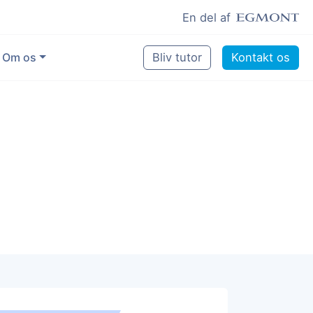
En del af
Om os
Bliv tutor
Kontakt os
Vores eksperter
Sikring af kvalitet
Pædagogisk grundlag
Skoler og kommuner
Job som lektiehjælper
Job som erfaren underviser