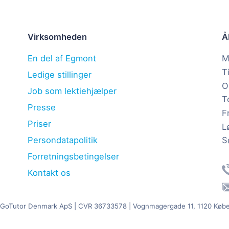
Virksomheden
Å
En del af Egmont
M
T
Ledige stillinger
O
Job som lektiehjælper
T
Presse
F
Priser
L
S
Persondatapolitik
Forretningsbetingelser
Kontakt os
 GoTutor Denmark ApS
| CVR 36733578 | Vognmagergade 11, 1120 Køb