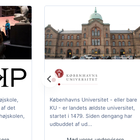
jskole,
Københavns Universitet - eller bare
af det
KU - er landets ældste universitet,
højskolen,
startet i 1479. Siden dengang har
udbuddet af ud...
sere
Mød vores undervisere