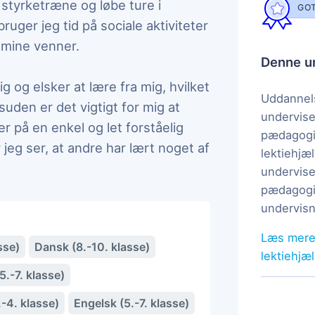
t styrketræne og løbe ture i
GOT
uger jeg tid på sociale aktiviteter
d mine venner.
Denne un
 og elsker at lære fra mig, hvilket
Uddannels
uden er det vigtigt for mig at
undervise
 på en enkel og let forståelig
pædagogi
jeg ser, at andre har lært noget af
lektiehjæl
undervise
pædagogis
undervisn
Læs mere
sse)
Dansk (8.-10. klasse)
lektiehjæ
.-7. klasse)
-4. klasse)
Engelsk (5.-7. klasse)