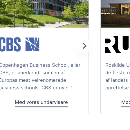
Copenhagen Business School, eller
Roskilde U
CBS, er anerkendt som en af
de fleste 
Europas mest velrenomerede
af landets
business schools. CBS er over 1...
oprettelse.
Mød vores undervisere
Mød