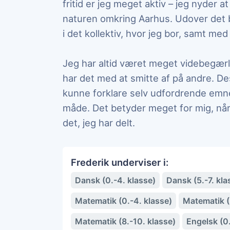
fritid er jeg meget aktiv – jeg nyder a
naturen omkring Aarhus. Udover det br
i det kollektiv, hvor jeg bor, samt me
Jeg har altid været meget videbegærlig
har det med at smitte af på andre. Des
kunne forklare selv udfordrende emner
måde. Det betyder meget for mig, når 
det, jeg har delt.
Frederik underviser i:
Dansk (0.-4. klasse)
Dansk (5.-7. kla
Matematik (0.-4. klasse)
Matematik (5
Matematik (8.-10. klasse)
Engelsk (0.