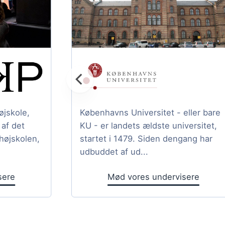
jskole,
Københavns Universitet - eller bare
af det
KU - er landets ældste universitet,
højskolen,
startet i 1479. Siden dengang har
udbuddet af ud...
sere
Mød vores undervisere