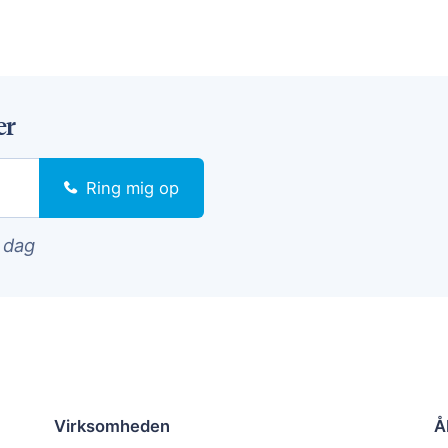
er
Ring mig op
i dag
Virksomheden
Å