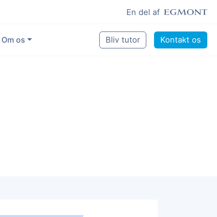
En del af
Om os
Bliv tutor
Kontakt os
Vores eksperter
Sikring af kvalitet
Pædagogisk grundlag
Skoler og kommuner
Job som lektiehjælper
Job som erfaren underviser