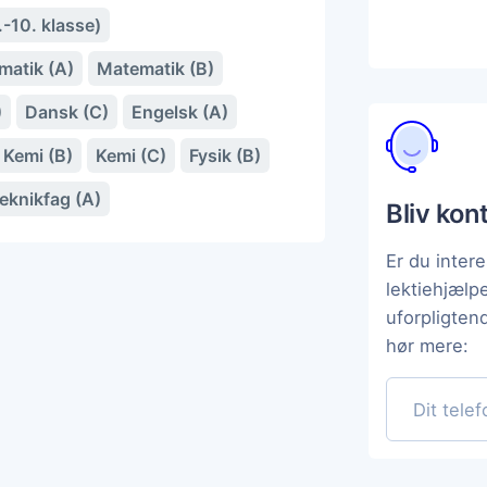
.-10. klasse)
matik (A)
Matematik (B)
)
Dansk (C)
Engelsk (A)
Kemi (B)
Kemi (C)
Fysik (B)
eknikfag (A)
Bliv kon
Er du intere
lektiehjælp
uforpligten
hør mere: