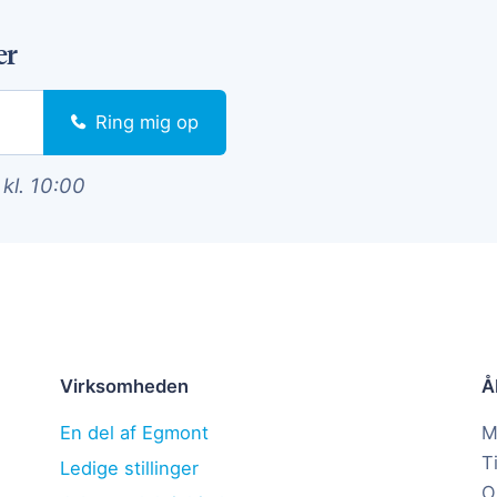
er
Ring mig op
 kl. 10:00
Virksomheden
Å
En del af Egmont
M
T
Ledige stillinger
O