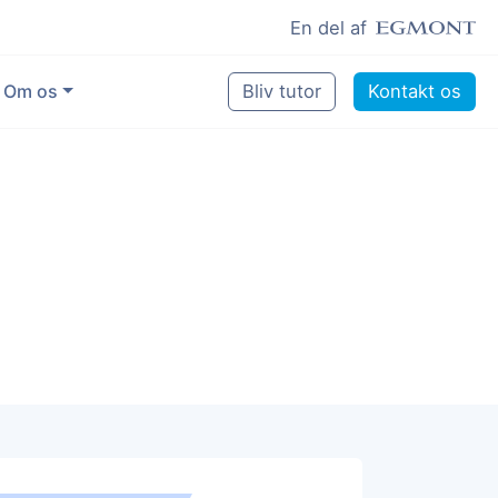
En del af
Om os
Bliv tutor
Kontakt os
Vores eksperter
Sikring af kvalitet
Pædagogisk grundlag
Skoler og kommuner
Job som lektiehjælper
Job som erfaren underviser