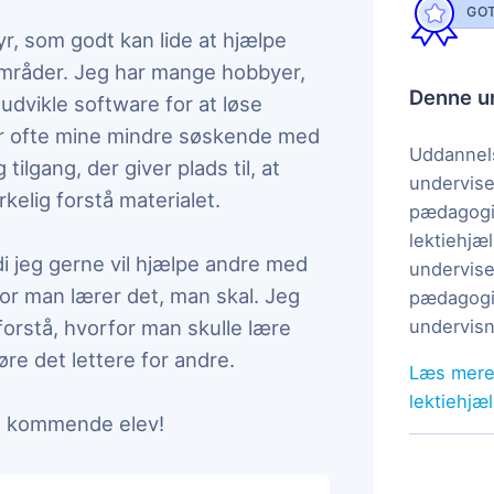
GOT
yr, som godt kan lide at hjælpe
mråder. Jeg har mange hobbyer,
Denne un
, udvikle software for at løse
er ofte mine mindre søskende med
Uddannels
tilgang, der giver plads til, at
undervise
kelig forstå materialet.
pædagogi
lektiehjæl
di jeg gerne vil hjælpe andre med
undervise
or man lærer det, man skal. Jeg
pædagogis
forstå, hvorfor man skulle lære
undervisn
øre det lettere for andre.
Læs mere
lektiehjæ
n kommende elev!