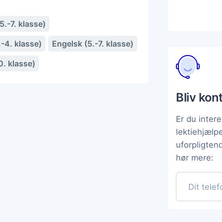
.-7. klasse)
-4. klasse)
Engelsk (5.-7. klasse)
0. klasse)
Bliv kon
Er du intere
lektiehjæl
uforpligten
hør mere: