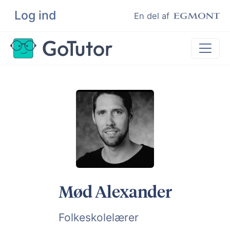
Log ind
Søg
En del af
Lektiehjælp
Eksamenshjælp
Hjælp til ordblinde
Kundeudtalelser
Undervisere
Mød Alexander
Folkeskolelærer