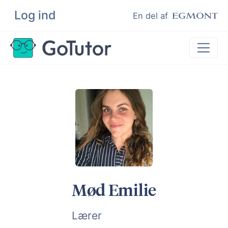
Log ind
Søg
En del af
Lektiehjælp
Eksamenshjælp
Hjælp til ordblinde
Kundeudtalelser
Undervisere
Mød Emilie
Lærer