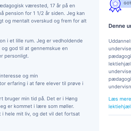
GOT
lpædagogisk værested, 17 år på en
 på pension for 1 1/2 år siden. Jeg kan
igt og mentalt overskud og frem for alt
Denne un
ion i et lille rum. Jeg er vedholdende
Uddannels
g og god til at gennemskue en
undervise
er personligt.
pædagogi
lektiehjæl
undervise
 interesse og min
pædagogis
r erfaring i at føre elever til prøve i
undervisn
ært bruger min tid på. Det er i Høng
Læs mere
jeg er kommet i lære som møller.
lektiehjæ
 hele mit liv, og det vil det fortsat