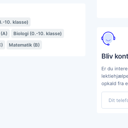
.-10. klasse)
 (A)
Biologi (0.-10. klasse)
C)
Matematik (B)
Bliv kon
Er du intere
lektiehjælp
opkald fra 