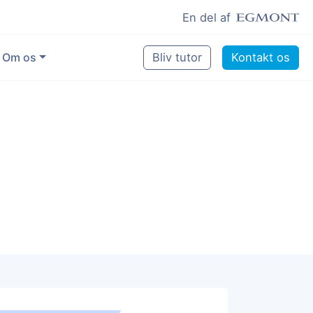
En del af
Om os
Bliv tutor
Kontakt os
Vores eksperter
Sikring af kvalitet
Pædagogisk grundlag
Skoler og kommuner
Job som lektiehjælper
Job som erfaren underviser