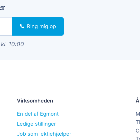
er
Ring mig op
 kl. 10:00
Virksomheden
Å
En del af Egmont
M
T
Ledige stillinger
O
Job som lektiehjælper
T