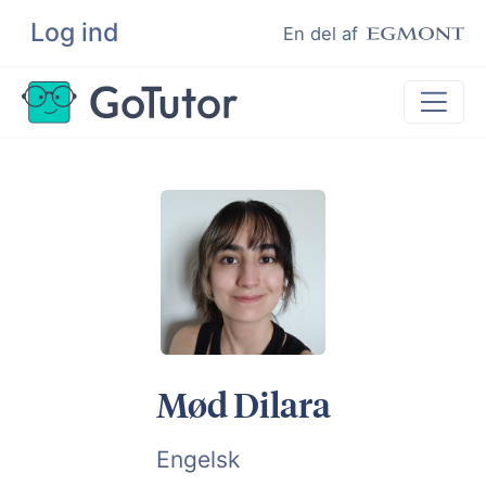
Log ind
Søg
En del af
Lektiehjælp
Eksamenshjælp
Hjælp til ordblinde
Kundeudtalelser
Undervisere
Mød Dilara
Engelsk