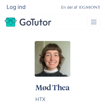
Log ind
Søg
En del af
Lektiehjælp
Eksamenshjælp
Hjælp til ordblinde
Kundeudtalelser
Undervisere
Mød Thea
HTX