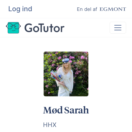
Log ind
Søg
En del af
Lektiehjælp
Eksamenshjælp
Hjælp til ordblinde
Kundeudtalelser
Undervisere
Mød Sarah
HHX