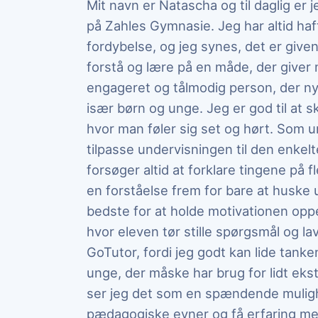
Mit navn er Natascha og til daglig e
på Zahles Gymnasie. Jeg har altid haft
fordybelse, og jeg synes, det er giv
forstå og lære på en måde, der giver
engageret og tålmodig person, der n
især børn og unge. Jeg er god til at s
hvor man føler sig set og hørt. Som 
tilpasse undervisningen til den enkelt
forsøger altid at forklare tingene på f
en forståelse frem for bare at huske 
bedste for at holde motivationen oppe
hvor eleven tør stille spørgsmål og lav
GoTutor, fordi jeg godt kan lide tanke
unge, der måske har brug for lidt ekst
ser jeg det som en spændende mulighe
pædagogiske evner og få erfaring med