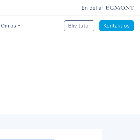
En del af
Om os
Bliv tutor
Kontakt os
Vores eksperter
Sikring af kvalitet
Pædagogisk grundlag
Skoler og kommuner
Job som lektiehjælper
Job som erfaren underviser