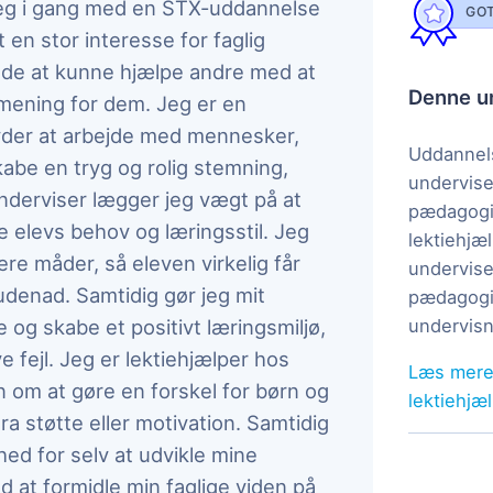
r jeg i gang med en STX-uddannelse
GOT
 en stor interesse for faglig
ende at kunne hjælpe andre med at
Denne un
 mening for dem. Jeg er en
yder at arbejde med mennesker,
Uddannels
kabe en tryg og rolig stemning,
undervise
underviser lægger jeg vægt på at
pædagogi
e elevs behov og læringsstil. Jeg
lektiehjæl
lere måder, så eleven virkelig får
undervise
udenad. Samtidig gør jeg mit
pædagogis
 og skabe et positivt læringsmiljø,
undervisn
e fejl. Jeg er lektiehjælper hos
Læs mere
n om at gøre en forskel for børn og
lektiehjæ
ra støtte eller motivation. Samtidig
d for selv at udvikle mine
 at formidle min faglige viden på