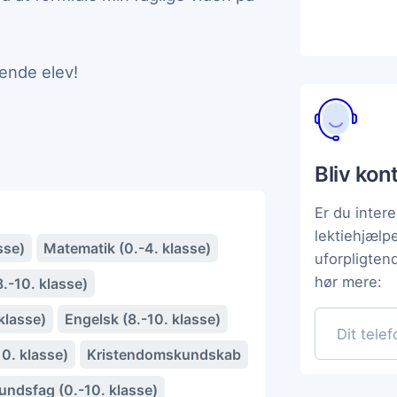
ende elev!
Bliv kon
Er du intere
lektiehjæl
sse)
Matematik (0.-4. klasse)
uforpligten
hør mere:
.-10. klasse)
klasse)
Engelsk (8.-10. klasse)
10. klasse)
Kristendomskundskab
ndsfag (0.-10. klasse)