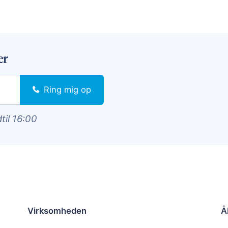
er
Ring mig op
dtil 16:00
Virksomheden
Å