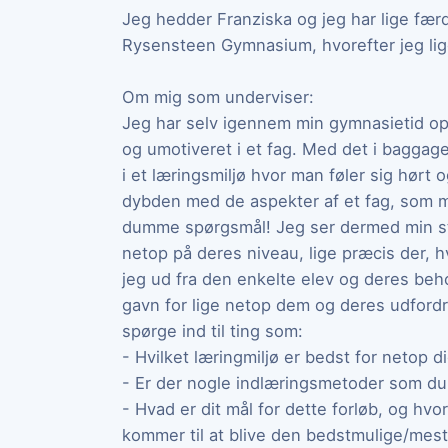
Jeg hedder Franziska og jeg har lige fæ
Rysensteen Gymnasium, hvorefter jeg lige
Om mig som underviser:
Jeg har selv igennem min gymnasietid ople
og umotiveret i et fag. Med det i baggagen
i et læringsmiljø hvor man føler sig hørt o
dybden med de aspekter af et fag, som man
dumme spørgsmål! Jeg ser dermed min s
netop på deres niveau, lige præcis der, h
jeg ud fra den enkelte elev og deres behov
gavn for lige netop dem og deres udfordring
spørge ind til ting som:
- Hvilket læringmiljø er bedst for netop d
- Er der nogle indlæringsmetoder som du 
- Hvad er dit mål for dette forløb, og hvor
kommer til at blive den bedstmulige/mes