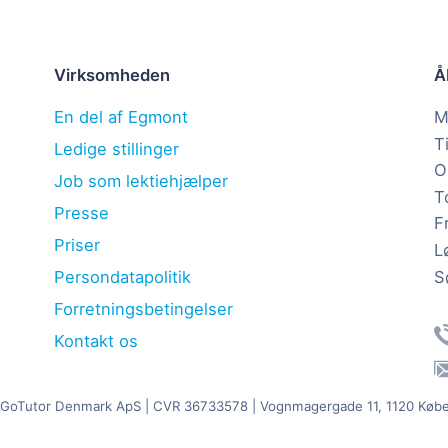
Virksomheden
Å
En del af Egmont
M
T
Ledige stillinger
O
Job som lektiehjælper
T
Presse
F
Priser
L
S
Persondatapolitik
Forretningsbetingelser
Kontakt os
 GoTutor Denmark ApS
| CVR 36733578 | Vognmagergade 11, 1120 Køb