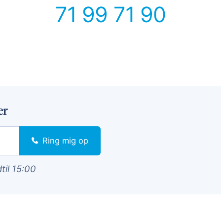
71 99 71 90
er
Ring mig op
dtil 15:00