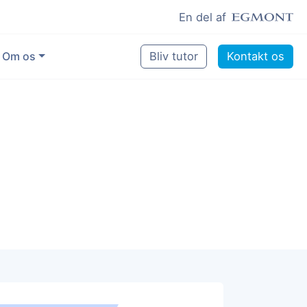
En del af
Om os
Bliv tutor
Kontakt os
Vores eksperter
Sikring af kvalitet
Pædagogisk grundlag
Skoler og kommuner
Job som lektiehjælper
Job som erfaren underviser