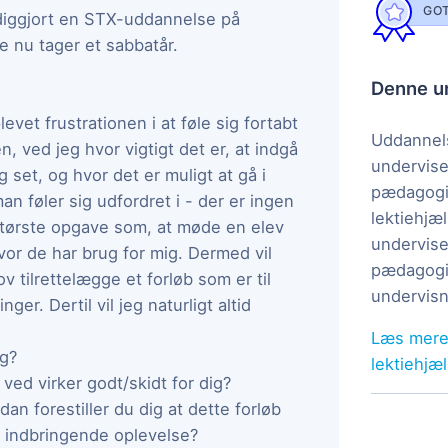
GOT
rdiggjort en STX-uddannelse på
 nu tager et sabbatår.
Denne un
vet frustrationen i at føle sig fortabt
Uddannels
, ved jeg hvor vigtigt det er, at indgå
undervise
g set, og hvor det er muligt at gå i
pædagogi
 føler sig udfordret i - der er ingen
lektiehjæl
tørste opgave som, at møde en elev
undervise
vor de har brug for mig. Dermed vil
pædagogis
 tilrettelægge et forløb som er til
undervisn
er. Dertil vil jeg naturligt altid
Læs mere
ig?
lektiehjæ
ved virker godt/skidt for dig?
dan forestiller du dig at dette forløb
t indbringende oplevelse?