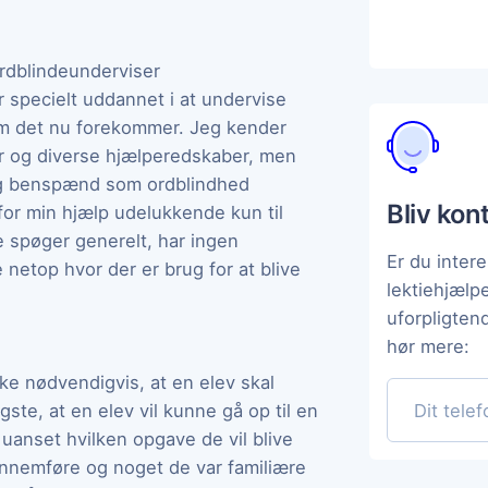
rdblindeunderviser
er specielt uddannet i at undervise
som det nu forekommer. Jeg kender
er og diverse hjælperedskaber, men
g benspænd som ordblindhed
Bliv kon
or min hjælp udelukkende kun til
e spøger generelt, har ingen
Er du intere
e netop hvor der er brug for at blive
lektiehjælp
uforpligten
hør mere:
ikke nødvendigvis, at en elev skal
igste, at en elev vil kunne gå op til en
uanset hvilken opgave de vil blive
gennemføre og noget de var familiære