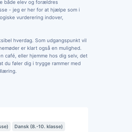
re både elev og forældres
sse - jeg er her for at hjælpe som i
giske vurderering indover,
eksibel hverdag. Som udgangspunkt vil
nemøder er klart også en mulighed.
 café, eller hjemme hos dig selv, det
e at du føler dig i trygge rammer med
dlæring.
sse)
Dansk (8.-10. klasse)