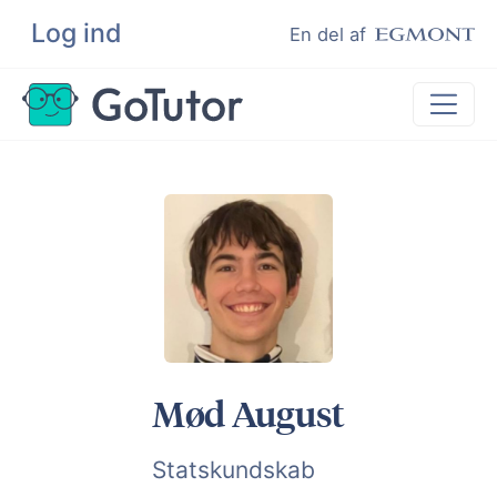
Log ind
Søg
En del af
Lektiehjælp
Eksamenshjælp
Hjælp til ordblinde
Kundeudtalelser
Undervisere
Mød August
Statskundskab