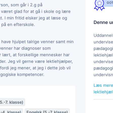
GOT
rson, som går i 2.g på
været glad for at gå i skole og lære
. I min fritid elsker jeg at læse og
Denne un
n på en efterskole.
Uddannels
 have hjulpet talrige venner samt min
undervise
e venner har diagnoser som
pædagogi
 lært, at forskellige mennesker har
lektiehjæl
åder. Jeg vil gerne være lektiehjælper,
undervise
fordi jeg mener, at jeg i dette job vil
pædagogis
agogiske kompetencer.
undervisn
Læs mere
lektiehjæ
.-7. klasse)
-4. klasse)
Engelsk (5.-7. klasse)