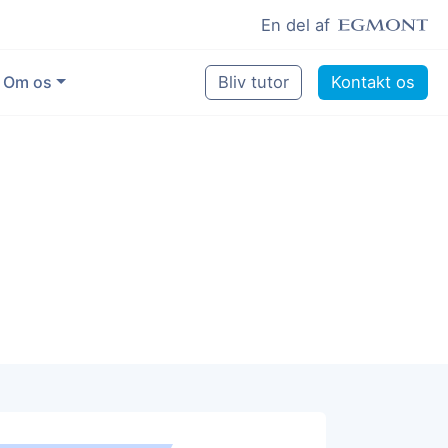
En del af
Om os
Bliv tutor
Kontakt os
Vores eksperter
Sikring af kvalitet
Pædagogisk grundlag
Skoler og kommuner
Job som lektiehjælper
Job som erfaren underviser