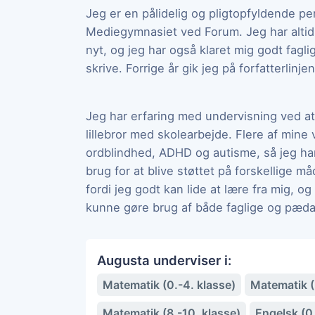
Jeg er en pålidelig og pligtopfyldende pe
Mediegymnasiet ved Forum. Jeg har altid 
nyt, og jeg har også klaret mig godt fagligt
skrive. Forrige år gik jeg på forfatterlinje
Jeg har erfaring med undervisning ved at
lillebror med skolearbejde. Flere af min
ordblindhed, ADHD og autisme, så jeg har
brug for at blive støttet på forskellige m
fordi jeg godt kan lide at lære fra mig, og 
kunne gøre brug af både faglige og pæd
Augusta underviser i:
Matematik (0.-4. klasse)
Matematik (5
Matematik (8.-10. klasse)
Engelsk (0.