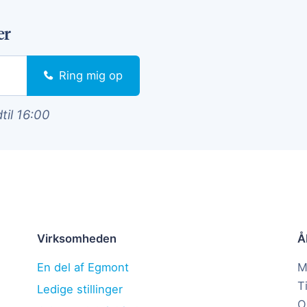
er
Ring mig op
dtil 16:00
Virksomheden
Å
En del af Egmont
M
T
Ledige stillinger
O