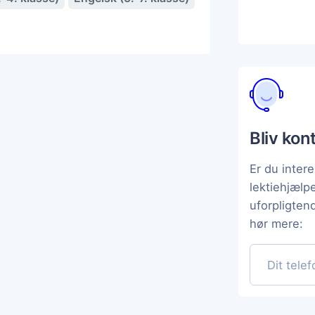
Bliv kon
Er du intere
lektiehjæl
uforpligten
hør mere: