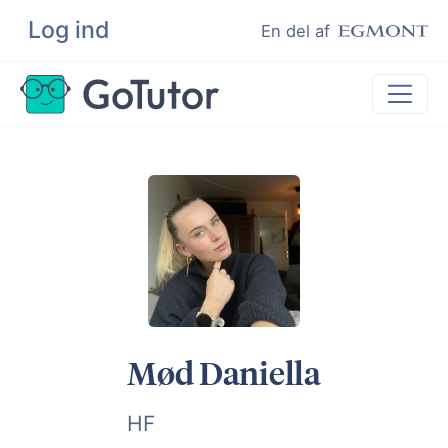
Log ind
Søg
En del af
Lektiehjælp
Eksamenshjælp
Hjælp til ordblinde
Kundeudtalelser
Undervisere
Mød Daniella
HF