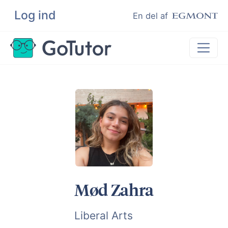
Log ind
Søg
En del af
Lektiehjælp
Eksamenshjælp
Hjælp til ordblinde
Kundeudtalelser
Undervisere
Mød Zahra
Liberal Arts