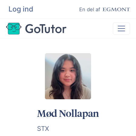
Log ind
Søg
En del af
Lektiehjælp
Eksamenshjælp
Hjælp til ordblinde
Kundeudtalelser
Undervisere
Mød Nollapan
STX