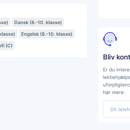
sse)
Dansk (8.-10. klasse)
klasse)
Engelsk (8.-10. klasse)
ofi (C)
Bliv kon
Er du intere
lektiehjælp
uforpligten
hør mere: