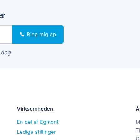
er
Ring mig op
i dag
Virksomheden
Å
En del af Egmont
M
T
Ledige stillinger
O