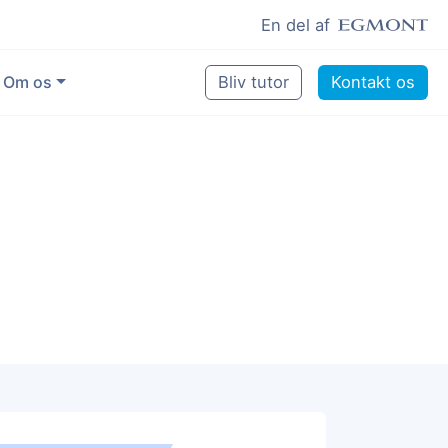
En del af
Om os
Bliv tutor
Kontakt os
Vores eksperter
Sikring af kvalitet
Pædagogisk grundlag
Skoler og kommuner
Job som lektiehjælper
Job som erfaren underviser