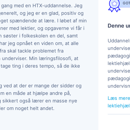
GOT
t i gang med en HTX-uddannelse. Jeg
nerelt, og jeg er en glad, positiv og
oget spændende at lære. I løbet af min
Denne un
ner med lektier, og opgaverne vi får i
n søster i folkeskolen en del, samt
Uddannels
ar jeg opnået en viden om, at alle
undervise
fra skal tackle problemet fra
pædagogi
 underviser. Min læringsfilosofi, at
lektiehjæl
 tage ting i deres tempo, så de ikke
undervise
pædagogis
eg ved at der er mange der sidder og
undervisn
om en måde at hjælpe andre på,
Læs mere
g sikkert også lærer en masse nye
lektiehjæ
ller om noget helt andet.