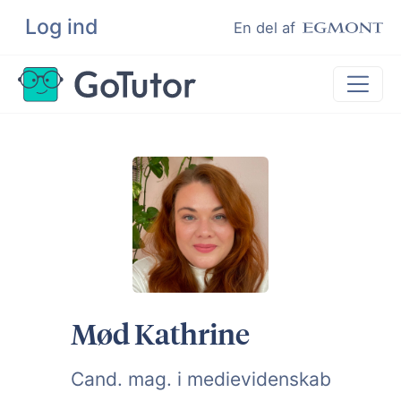
Log ind
Søg
En del af
Lektiehjælp
Eksamenshjælp
Hjælp til ordblinde
Kundeudtalelser
Undervisere
Mød Kathrine
Cand. mag. i medievidenskab