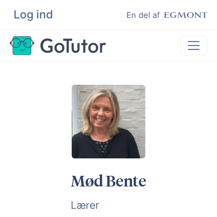
Log ind
Søg
En del af
Lektiehjælp
Eksamenshjælp
Hjælp til ordblinde
Kundeudtalelser
Undervisere
Mød Bente
Lærer