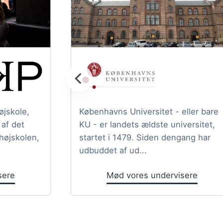
jskole,
Københavns Universitet - eller bare
af det
KU - er landets ældste universitet,
højskolen,
startet i 1479. Siden dengang har
udbuddet af ud...
sere
Mød vores undervisere