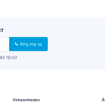
er
Ring mig op
dtil 16:00
Virksomheden
Å