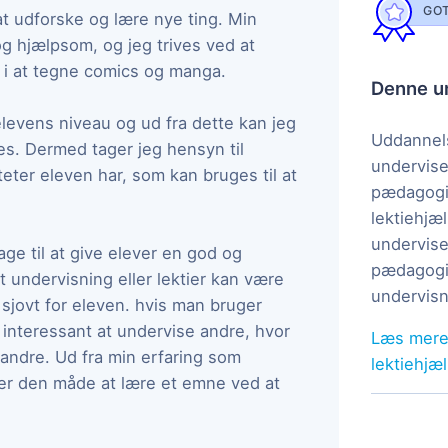
GOT
 at udforske og lære nye ting. Min
og hjælpsom, og jeg trives ved at
de i at tegne comics og manga.
Denne un
levens niveau og ud fra dette kan jeg
Uddannels
es. Dermed tager jeg hensyn til
undervise
teter eleven har, som kan bruges til at
pædagogi
lektiehjæl
undervise
age til at give elever en god og
pædagogis
t undervisning eller lektier kan være
undervisn
sjovt for eleven. hvis man bruger
t interessant at undervise andre, hvor
Læs mere
l andre. Ud fra min erfaring som
lektiehjæ
å er den måde at lære et emne ved at