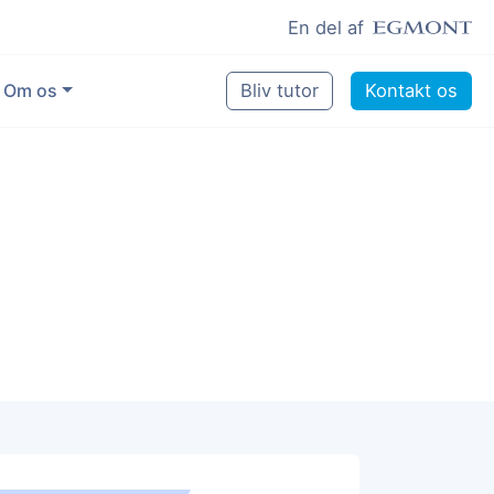
En del af
Om os
Bliv tutor
Kontakt os
Vores eksperter
Sikring af kvalitet
Pædagogisk grundlag
Skoler og kommuner
Job som lektiehjælper
Job som erfaren underviser