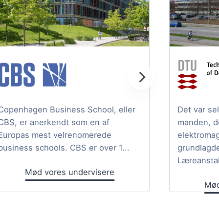
Copenhagen Business School, eller
Det var se
CBS, er anerkendt som en af
manden, d
Europas mest velrenomerede
elektromag
business schools. CBS er over 1...
grundlagd
Læreanstal
Mød vores undervisere
Mød