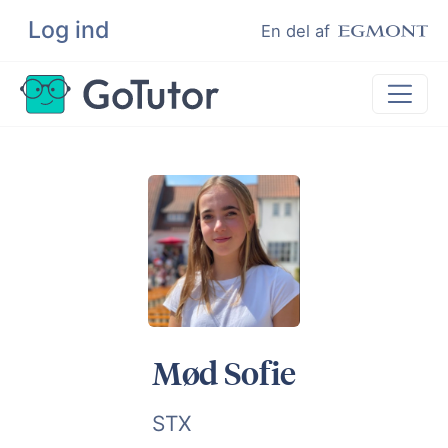
Log ind
Søg
En del af
Lektiehjælp
Eksamenshjælp
Hjælp til ordblinde
Kundeudtalelser
Undervisere
Mød Sofie
STX