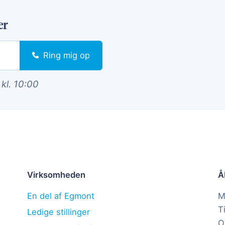
er
Ring mig op
 kl. 10:00
Virksomheden
Å
En del af Egmont
M
T
Ledige stillinger
O