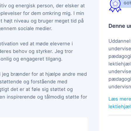
GOT
tiv og energisk person, der elsker at
levelser for dem omkring mig. I min
et højt niveau og bruger meget tid på
Denne un
gennem sociale medier.
Uddannels
tivation ved at møde eleverne i
undervise
deres behov og styrker. Jeg tror
pædagogi
sonlig og engageret tilgang.
lektiehjæl
undervise
di jeg brænder for at hjælpe andre med
pædagogis
 støttende og forstående med
undervisn
igt det er at føle sig støttet og
 en inspirerende og tålmodig støtte for
Læs mere
lektiehjæ