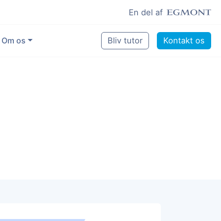
En del af
Om os
Bliv tutor
Kontakt os
Vores eksperter
Sikring af kvalitet
Pædagogisk grundlag
Skoler og kommuner
Job som lektiehjælper
Job som erfaren underviser