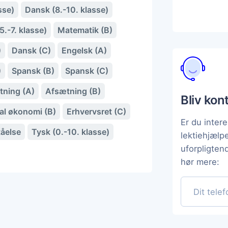
sse)
Dansk (8.-10. klasse)
.-7. klasse)
Matematik (B)
)
Dansk (C)
Engelsk (A)
)
Spansk (B)
Spansk (C)
tning (A)
Afsætning (B)
Bliv kon
nal økonomi (B)
Erhvervsret (C)
Er du intere
åelse
Tysk (0.-10. klasse)
lektiehjæl
uforpligten
hør mere: