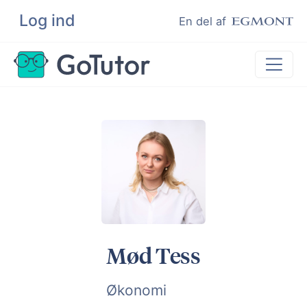
Log ind
Søg
En del af
Lektiehjælp
Eksamenshjælp
Hjælp til ordblinde
Kundeudtalelser
Undervisere
Mød Tess
Økonomi