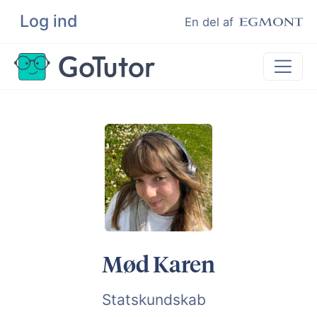
Log ind
Søg
En del af
Lektiehjælp
Eksamenshjælp
Hjælp til ordblinde
Kundeudtalelser
Undervisere
Mød Karen
Statskundskab