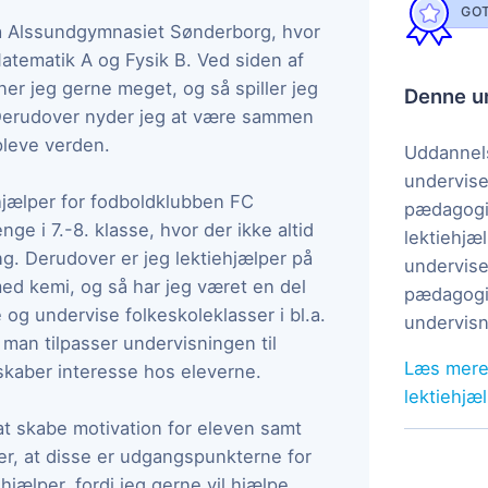
GOT
 på Alssundgymnasiet Sønderborg, hvor
Matematik A og Fysik B. Ved siden af
æner jeg gerne meget, og så spiller jeg
Denne un
 Derudover nyder jeg at være sammen
leve verden.
Uddannels
undervise
hjælper for fodboldklubben FC
pædagogi
ge i 7.-8. klasse, hvor der ikke altid
lektiehjæl
ng. Derudover er jeg lektiehjælper på
undervise
ed kemi, og så har jeg været en del
pædagogis
 og undervise folkeskoleklasser i bl.a.
undervisn
n man tilpasser undervisningen til
Læs mere
skaber interesse hos eleverne.
lektiehjæ
t skabe motivation for eleven samt
er, at disse er udgangspunkterne for
ehjælper, fordi jeg gerne vil hjælpe