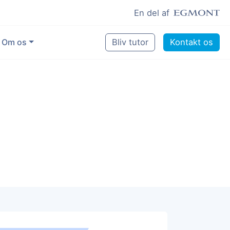
En del af
Om os
Bliv tutor
Kontakt os
Vores eksperter
Sikring af kvalitet
Pædagogisk grundlag
Skoler og kommuner
Job som lektiehjælper
Job som erfaren underviser