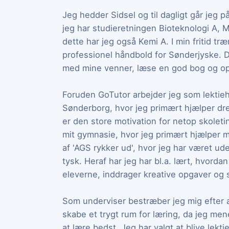
Jeg hedder Sidsel og til dagligt går jeg
jeg har studieretningen Bioteknologi A, 
dette har jeg også Kemi A. I min fritid tr
professionel håndbold for Sønderjyske.
med mine venner, læse en god bog og op
Foruden GoTutor arbejder jeg som lektie
Sønderborg, hvor jeg primært hjælper dren
er den store motivation for netop skoleti
mit gymnasie, hvor jeg primært hjælper m
af 'AGS rykker ud', hvor jeg har været ude
tysk. Heraf har jeg har bl.a. lært, hvorda
eleverne, inddrager kreative opgaver og 
Som underviser bestræber jeg mig efter a
skabe et trygt rum for læring, da jeg men
at lære bedst. Jeg har valgt at blive lekti