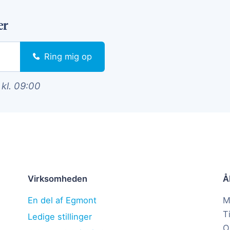
er
Ring mig op
 kl. 09:00
Virksomheden
Å
En del af Egmont
M
T
Ledige stillinger
O