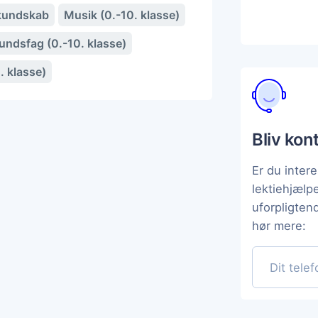
kundskab
Musik (0.-10. klasse)
ndsfag (0.-10. klasse)
. klasse)
Bliv kon
Er du intere
lektiehjæl
uforpligten
hør mere: