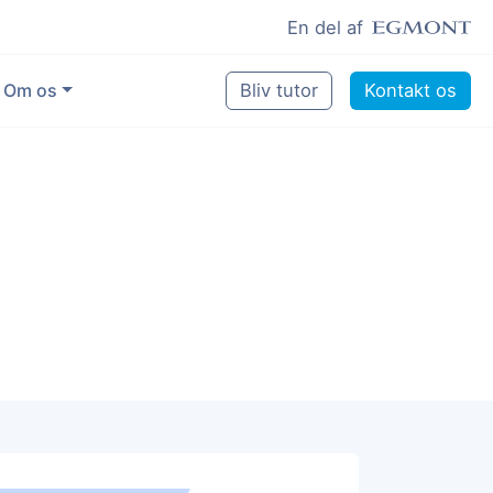
En del af
Om os
Bliv tutor
Kontakt os
Vores eksperter
Sikring af kvalitet
Pædagogisk grundlag
Skoler og kommuner
Job som lektiehjælper
Job som erfaren underviser