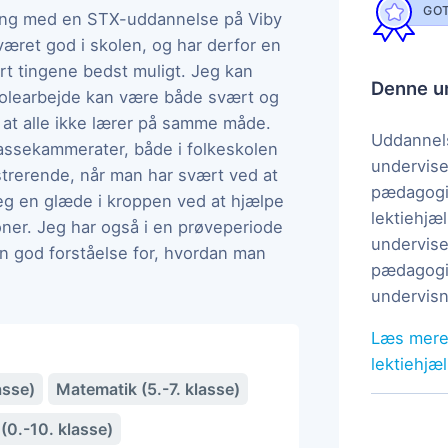
GOT
 gang med en STX-uddannelse på Viby
været god i skolen, og har derfor en
rt tingene bedst muligt. Jeg kan
Denne un
skolearbejde kan være både svært og
, at alle ikke lærer på samme måde.
Uddannels
lassekammerater, både i folkeskolen
undervise
strerende, når man har svært ved at
pædagogi
 jeg en glæde i kroppen ved at hjælpe
lektiehjæl
er. Jeg har også i en prøveperiode
undervise
en god forståelse for, hvordan man
pædagogis
undervisn
Læs mere
lektiehjæ
asse)
Matematik (5.-7. klasse)
(0.-10. klasse)