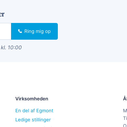
er
Ring mig op
 kl. 10:00
Virksomheden
Å
En del af Egmont
M
T
Ledige stillinger
O