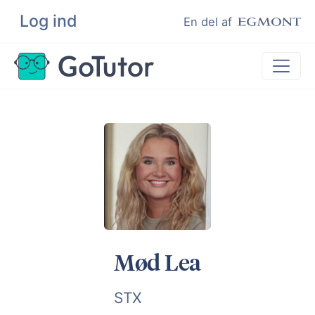
Log ind
Søg
En del af
Lektiehjælp
Eksamenshjælp
Hjælp til ordblinde
Kundeudtalelser
Undervisere
Mød Lea
STX