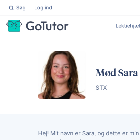
Søg
Log ind
Søg
Lektiehjæ
Folkeskolen
Ma
Individuel hjælp til elever i 0
Knæ
Le
Ek
Gymnasiet
Da
Mød Sara
Målrettet hjælp til elever på
Få i
Hj
Ku
En
STX
Un
Målr
Hej! Mit navn er Sara, og dette er min