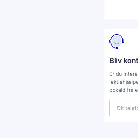
Bliv kon
Er du intere
lektiehjælp
opkald fra 