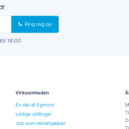
er
Ring mig op
dtil 16:00
Virksomheden
Å
En del af Egmont
M
T
Ledige stillinger
O
Job som lektiehjælper
T