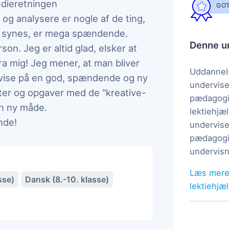
tudieretningen
GOT
og analysere er nogle af de ting,
eg synes, er mega spændende.
Denne un
son. Jeg er altid glad, elsker at
a mig! Jeg mener, at man bliver
Uddannels
ervise på en god, spændende og ny
undervise
ster og opgaver med de "kreative-
pædagogi
en ny måde.
lektiehjæl
nde!
undervise
pædagogis
undervisn
Læs mere
sse)
Dansk (8.-10. klasse)
lektiehjæ