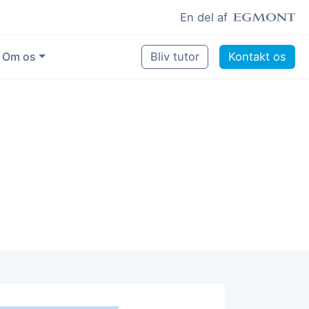
En del af
Om os
Bliv tutor
Kontakt os
Vores eksperter
Sikring af kvalitet
Pædagogisk grundlag
Skoler og kommuner
Job som lektiehjælper
Job som erfaren underviser