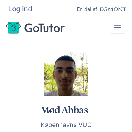
Log ind
Søg
En del af
Lektiehjælp
Eksamenshjælp
Hjælp til ordblinde
Kundeudtalelser
Undervisere
Mød Abbas
Københavns VUC