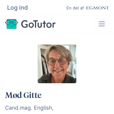
Log ind
Søg
En del af
Lektiehjælp
Eksamenshjælp
Hjælp til ordblinde
Kundeudtalelser
Undervisere
Mød Gitte
Cand.mag. English,