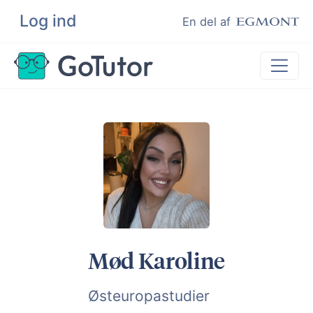
Log ind
Søg
En del af
Lektiehjælp
Eksamenshjælp
Hjælp til ordblinde
Kundeudtalelser
Undervisere
Mød Karoline
Østeuropastudier