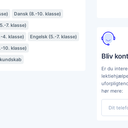
sse)
Dansk (8.-10. klasse)
.-7. klasse)
-4. klasse)
Engelsk (5.-7. klasse)
.-10. klasse)
Bliv kon
skundskab
Er du intere
lektiehjælp
uforpligten
hør mere: