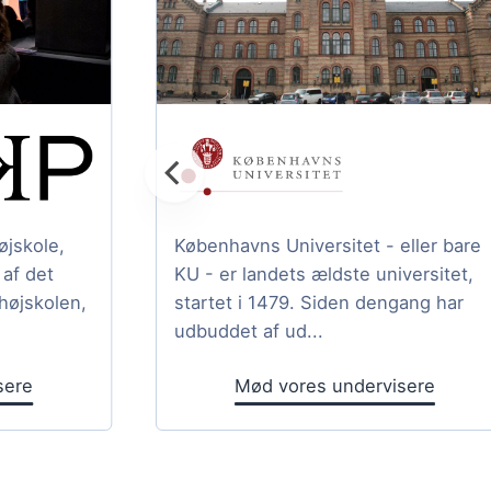
jskole,
Københavns Universitet - eller bare
af det
KU - er landets ældste universitet,
højskolen,
startet i 1479. Siden dengang har
udbuddet af ud...
sere
Mød vores undervisere