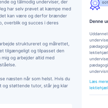
ående og tålmodig underviser, der
GOT
. Jeg har selv prøvet at kæmpe med
 det kan være og derfor brænder
Denne un
o, overblik og succes i deres
Uddannels
undervise
arbejde struktureret og målrettet,
pædagogi
et tilgængeligt og tilpasset den
lektiehjæl
a mig og arbejder altid med
undervise
ståelse.
pædagogis
undervisn
ise næsten når som helst. Hvis du
Læs mere
g støttende tutor, står jeg klar
lektiehjæ