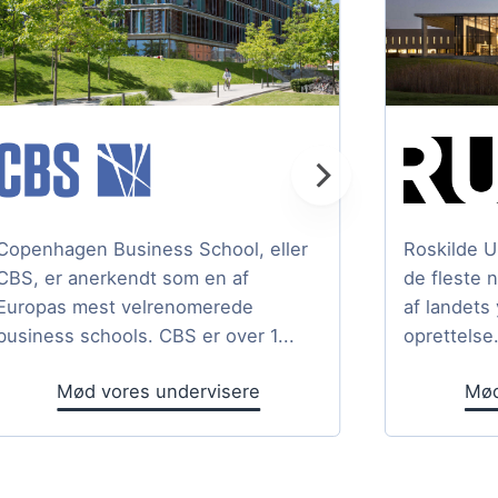
Copenhagen Business School, eller
Roskilde U
CBS, er anerkendt som en af
de fleste 
Europas mest velrenomerede
af landets
business schools. CBS er over 1...
oprettelse.
Mød vores undervisere
Mød