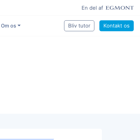
En del af
Om os
Bliv tutor
Kontakt os
Vores eksperter
Sikring af kvalitet
Pædagogisk grundlag
Skoler og kommuner
Job som lektiehjælper
Job som erfaren underviser