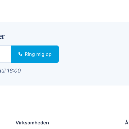
er
Ring mig op
dtil 16:00
Virksomheden
Å