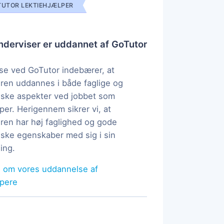
UTOR LEKTIEHJÆLPER
derviser er uddannet af GoTutor
e ved GoTutor indebærer, at
ren uddannes i både faglige og
ske aspekter ved jobbet som
per. Herigennem sikrer vi, at
ren har høj faglighed og gode
ke egenskaber med sig i sin
ing.
 om vores uddannelse af
lpere