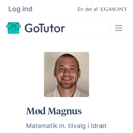
Log ind
Søg
En del af
Lektiehjælp
Eksamenshjælp
Hjælp til ordblinde
Kundeudtalelser
Undervisere
Mød Magnus
Matematik m. tilvalg i Idræt