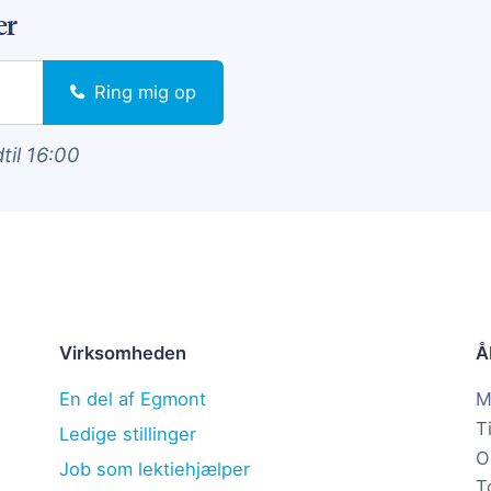
er
Ring mig op
dtil 16:00
Virksomheden
Å
En del af Egmont
M
T
Ledige stillinger
O
Job som lektiehjælper
T