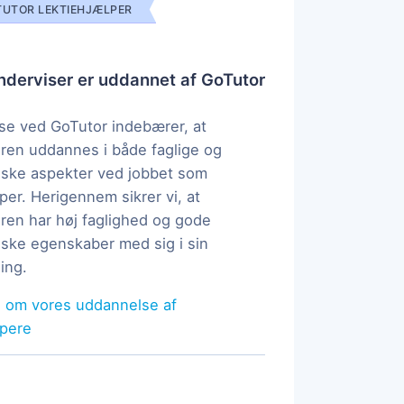
UTOR LEKTIEHJÆLPER
derviser er uddannet af GoTutor
e ved GoTutor indebærer, at
ren uddannes i både faglige og
ske aspekter ved jobbet som
per. Herigennem sikrer vi, at
ren har høj faglighed og gode
ke egenskaber med sig i sin
ing.
 om vores uddannelse af
lpere