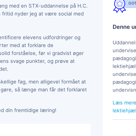
GOT
 i gang med en STX-uddannelse på H.C.
fritid nyder jeg at være social med
Denne un
ntificere elevens udfordringer og
Uddannels
rter med at forklare de
undervise
lid forståelse, før vi gradvist øger
pædagogi
vens svage punkter, og prøve at
lektiehjæl
det.
undervise
kellige fag, men alligevel formået at
pædagogis
 gøre, så længe man får det forklaret
undervisn
Læs mere
d din fremtidige læring!
lektiehjæ