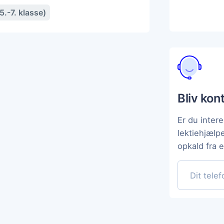
.-7. klasse)
Bliv kon
Er du intere
lektiehjælp
opkald fra 