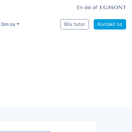
En del af
Om os
Bliv tutor
Kontakt os
Vores eksperter
Sikring af kvalitet
Pædagogisk grundlag
Skoler og kommuner
Job som lektiehjælper
Job som erfaren underviser