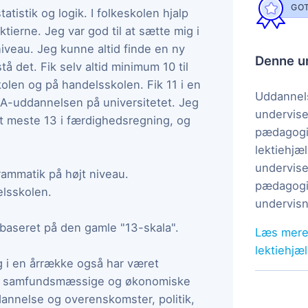
GOT
statistik og logik. I folkeskolen hjalp
tierne. Jeg var god til at sætte mig i
niveau. Jeg kunne altid finde en ny
Denne un
å det. Fik selv altid minimum 10 til
olen og på handelsskolen. Fik 11 i en
Uddannels
HA-uddannelsen på universitetet. Jeg
undervise
et meste 13 i færdighedsregning, og
pædagogi
lektiehjæl
undervise
rammatik på højt niveau.
pædagogis
lsskolen.
undervisn
 baseret på den gamle "13-skala".
Læs mere
lektiehjæ
eg i en årrække også har været
n om samfundsmæssige og økonomiske
ndannelse og overenskomster, politik,