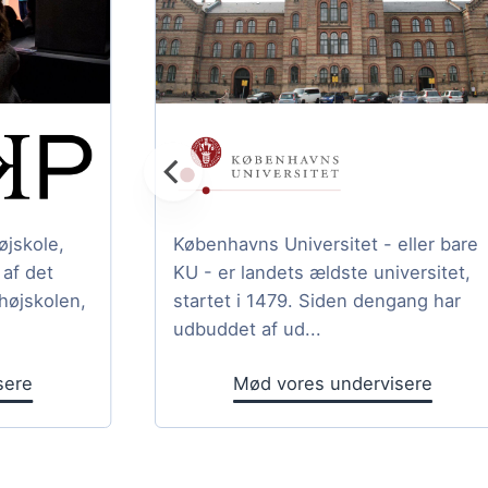
jskole,
Københavns Universitet - eller bare
af det
KU - er landets ældste universitet,
højskolen,
startet i 1479. Siden dengang har
udbuddet af ud...
sere
Mød vores undervisere