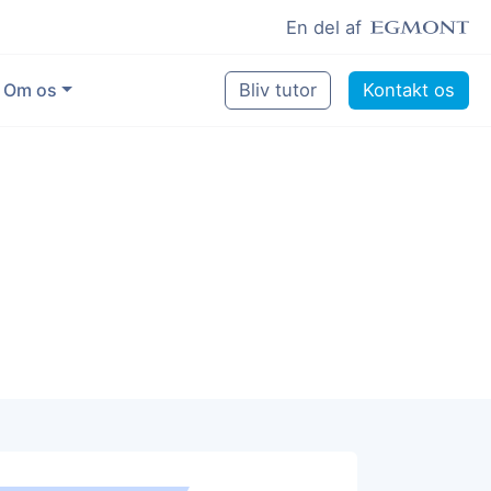
En del af
Om os
Bliv tutor
Kontakt os
Vores eksperter
Sikring af kvalitet
Pædagogisk grundlag
Skoler og kommuner
Job som lektiehjælper
Job som erfaren underviser