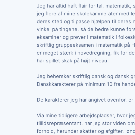
Jeg har altid haft flair for tal, matematik, 
jeg flere af mine skolekammerater med lek
deres sted og tilpasse hjælpen til deres 
vinkel på tingene, så de bedre kunne forst
eksaminer og prøver i matematik i folkesk
skriftlig gruppeeksamen i matematik på 
er meget stærk i hovedregning, fik for d
har spillet skak på højt niveau.
Jeg behersker skriftlig dansk og dansk g
Danskkarakterer på minimum 10 fra hande
De karakterer jeg har angivet ovenfor, er
Via mine tidligere arbejdspladser, hvor j
tillidsrepræsentant, har jeg stor vide
forhold, herunder skatter og afgifter, lø