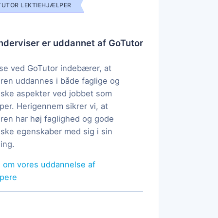
UTOR LEKTIEHJÆLPER
derviser er uddannet af GoTutor
e ved GoTutor indebærer, at
ren uddannes i både faglige og
ske aspekter ved jobbet som
per. Herigennem sikrer vi, at
ren har høj faglighed og gode
ke egenskaber med sig i sin
ing.
 om vores uddannelse af
lpere