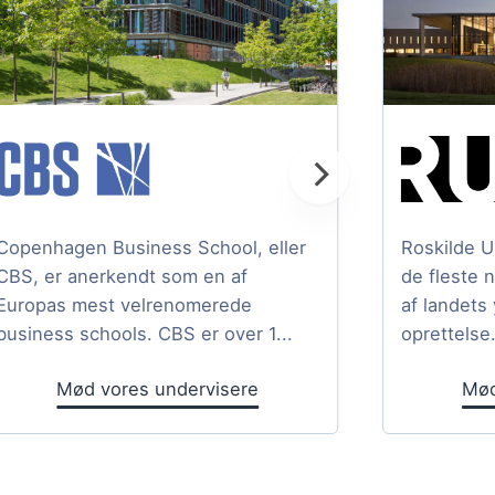
Copenhagen Business School, eller
Roskilde U
CBS, er anerkendt som en af
de fleste 
Europas mest velrenomerede
af landets
business schools. CBS er over 1...
oprettelse.
Mød vores undervisere
Mød