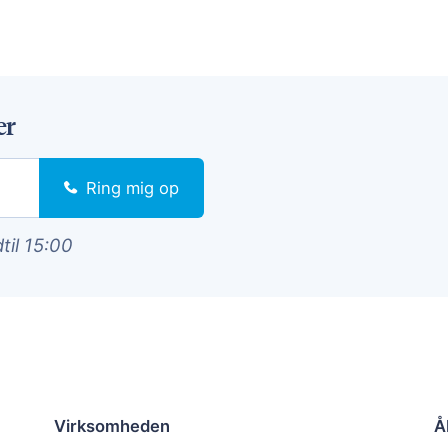
er
Ring mig op
dtil 15:00
Virksomheden
Å