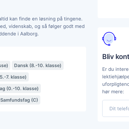
 altid kan finde en løsning på tingene.
ghed, videnskab, og så følger godt med
ddende i Aalborg.
Bliv kon
sse)
Dansk (8.-10. klasse)
Er du intere
lektiehjæl
.-7. klasse)
uforpligten
g (0.-10. klasse)
hør mere:
Samfundsfag (C)