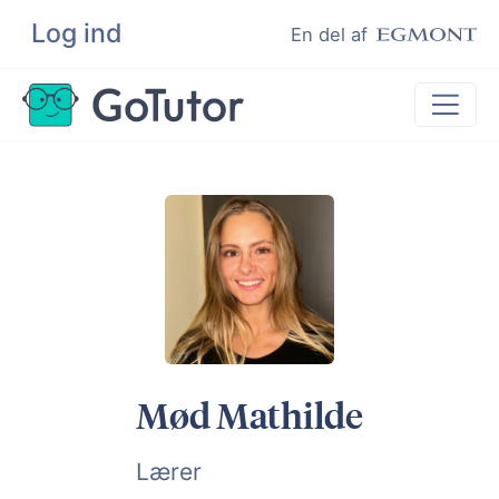
Log ind
Søg
En del af
Lektiehjælp
Eksamenshjælp
Hjælp til ordblinde
Kundeudtalelser
Undervisere
Mød Mathilde
Lærer