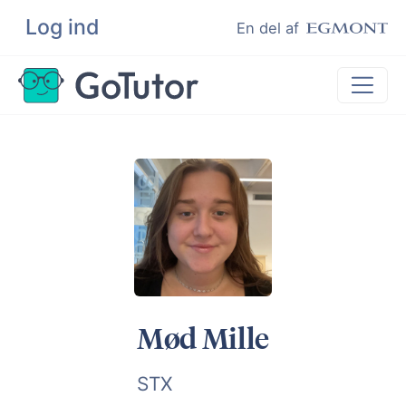
Log ind
Søg
En del af
Lektiehjælp
Eksamenshjælp
Hjælp til ordblinde
Kundeudtalelser
Undervisere
Mød Mille
STX