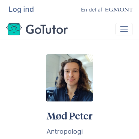
Log ind
Søg
En del af
Lektiehjælp
Eksamenshjælp
Hjælp til ordblinde
Kundeudtalelser
Undervisere
Mød Peter
Antropologi