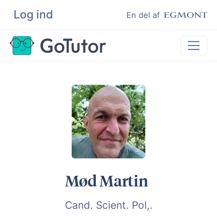
Log ind
Søg
En del af
Lektiehjælp
Eksamenshjælp
Hjælp til ordblinde
Kundeudtalelser
Undervisere
Mød Martin
Cand. Scient. Pol,.