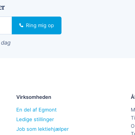
er
Ring mig op
i dag
Virksomheden
Å
En del af Egmont
M
T
Ledige stillinger
O
Job som lektiehjælper
T