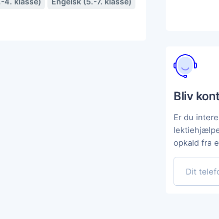
-4. klasse)
Engelsk (5.-7. klasse)
Bliv kon
Er du intere
lektiehjælp
opkald fra 