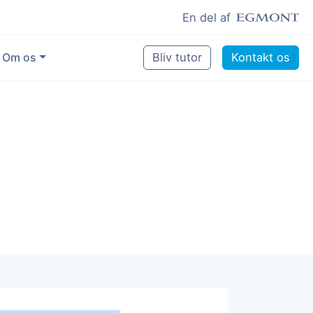
En del af
Om os
Bliv tutor
Kontakt os
Vores eksperter
Sikring af kvalitet
Pædagogisk grundlag
Skoler og kommuner
Job som lektiehjælper
Job som erfaren underviser