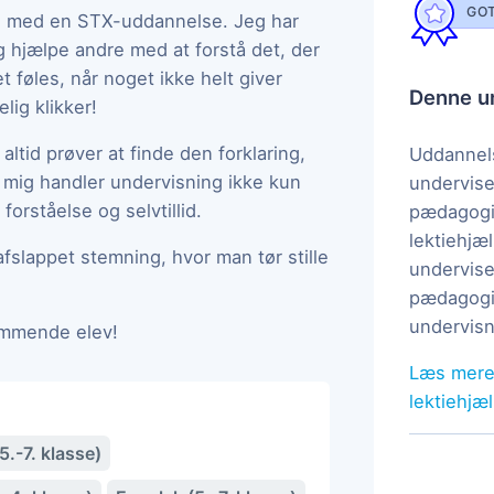
GOT
ang med en STX-uddannelse. Jeg har
og hjælpe andre med at forstå det, der
 føles, når noget ikke helt giver
Denne un
lig klikker!
altid prøver at finde den forklaring,
Uddannels
r mig handler undervisning ikke kun
undervise
forståelse og selvtillid.
pædagogi
lektiehjæl
fslappet stemning, hvor man tør stille
undervise
pædagogis
undervisn
ommende elev!
Læs mere
lektiehjæ
.-7. klasse)