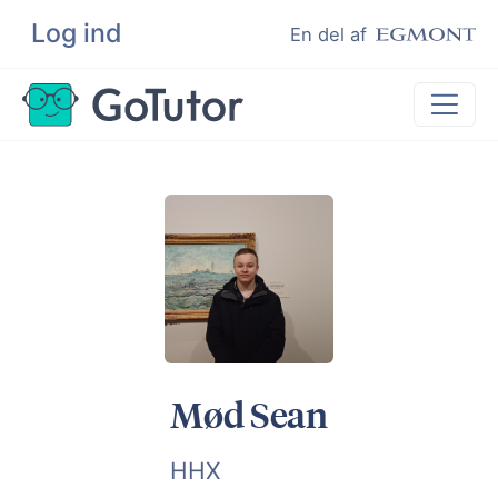
Log ind
Søg
En del af
Lektiehjælp
Eksamenshjælp
Hjælp til ordblinde
Kundeudtalelser
Undervisere
Mød Sean
HHX