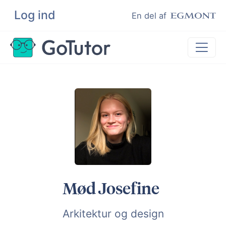
Log ind
Søg
En del af
Lektiehjælp
Eksamenshjælp
Hjælp til ordblinde
Kundeudtalelser
Undervisere
Mød Josefine
Arkitektur og design