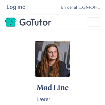
Log ind
Søg
En del af
Lektiehjælp
Eksamenshjælp
Hjælp til ordblinde
Kundeudtalelser
Undervisere
Mød Line
Lærer