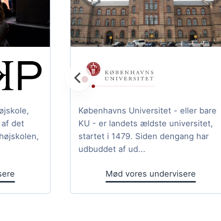
jskole,
Københavns Universitet - eller bare
af det
KU - er landets ældste universitet,
højskolen,
startet i 1479. Siden dengang har
udbuddet af ud...
sere
Mød vores undervisere