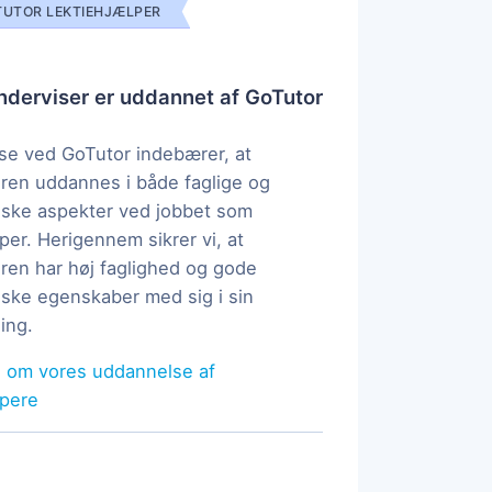
UTOR LEKTIEHJÆLPER
derviser er uddannet af GoTutor
e ved GoTutor indebærer, at
ren uddannes i både faglige og
ske aspekter ved jobbet som
per. Herigennem sikrer vi, at
ren har høj faglighed og gode
ke egenskaber med sig i sin
ing.
 om vores uddannelse af
lpere