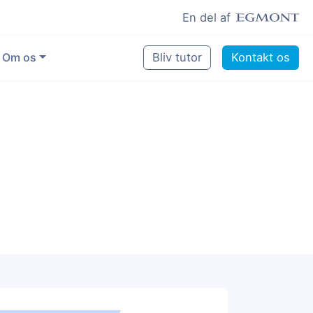
En del af
Om os
Bliv tutor
Kontakt os
Vores eksperter
Sikring af kvalitet
Pædagogisk grundlag
Skoler og kommuner
Job som lektiehjælper
Job som erfaren underviser