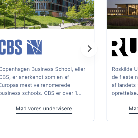
Copenhagen Business School, eller
Roskilde U
CBS, er anerkendt som en af
de fleste 
Europas mest velrenomerede
af landets
business schools. CBS er over 1...
oprettelse.
Mød vores undervisere
Mød