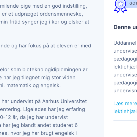
GOT
smilende pige med en god indstilling,
eg er et udpræget ordensmenneske,
min fritid synger jeg i kor og elsker at
Denne un
Uddannels
ende og har fokus på at eleven er med
undervise
pædagogi
lektiehjæl
elor som bioteknologidiplomingeniør
undervise
e har jeg tilegnet mig stor viden
pædagogis
emi, matematik og engelsk.
undervisn
 har undervist på Aarhus Universitet i
Læs mere
ntering. Ligeledes har jeg erfaring
lektiehjæ
-12 år, da jeg har undervist i
 har jeg blandt andet studeret 6
s, hvor jeg har brugt engelsk i