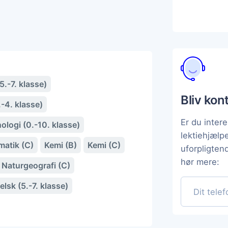
.-7. klasse)
Bliv kon
-4. klasse)
Er du intere
ologi (0.-10. klasse)
lektiehjælp
atik (C)
Kemi (B)
Kemi (C)
uforpligten
hør mere:
Naturgeografi (C)
lsk (5.-7. klasse)