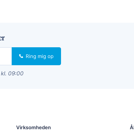
er
Ring mig op
 kl. 09:00
Virksomheden
Å