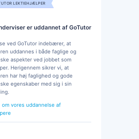
UTOR LEKTIEHJÆLPER
derviser er uddannet af GoTutor
e ved GoTutor indebærer, at
ren uddannes i både faglige og
ske aspekter ved jobbet som
per. Herigennem sikrer vi, at
ren har høj faglighed og gode
ke egenskaber med sig i sin
ing.
 om vores uddannelse af
lpere