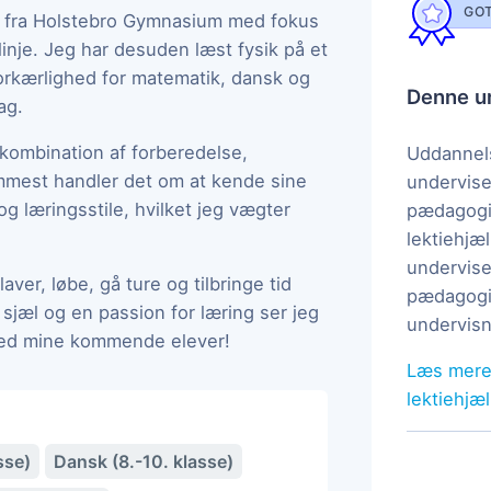
GOT
eg fra Holstebro Gymnasium med fokus
nje. Jeg har desuden læst fysik på et
forkærlighed for matematik, dansk og
Denne un
ag.
kombination af forberedelse,
Uddannels
emmest handler det om at kende sine
undervise
og læringsstile, hvilket jeg vægter
pædagogi
lektiehjæl
undervise
laver, løbe, gå ture og tilbringe tid
pædagogis
sjæl og en passion for læring ser jeg
undervisn
 med mine kommende elever!
Læs mere
lektiehjæ
sse)
Dansk (8.-10. klasse)