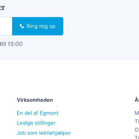
er
Ring mig op
dtil 15:00
Virksomheden
Å
En del af Egmont
M
T
Ledige stillinger
O
Job som lektiehjælper
T