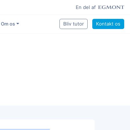
En del af
Om os
Bliv tutor
Kontakt os
Vores eksperter
Sikring af kvalitet
Pædagogisk grundlag
Skoler og kommuner
Job som lektiehjælper
Job som erfaren underviser