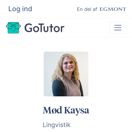
Log ind
Søg
En del af
Lektiehjælp
Eksamenshjælp
Hjælp til ordblinde
Kundeudtalelser
Undervisere
Mød Kaysa
Lingvistik